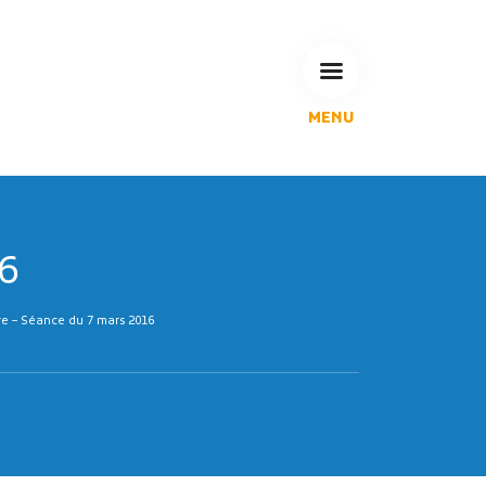
MENU
L'Agglomération
Compétences & projets
Espace Habitant
Espace Pro
6
Espace Pédagogique
RECHERCHE
 – Séance du 7 mars 2016
CALENDRIERS DE COLLECTE