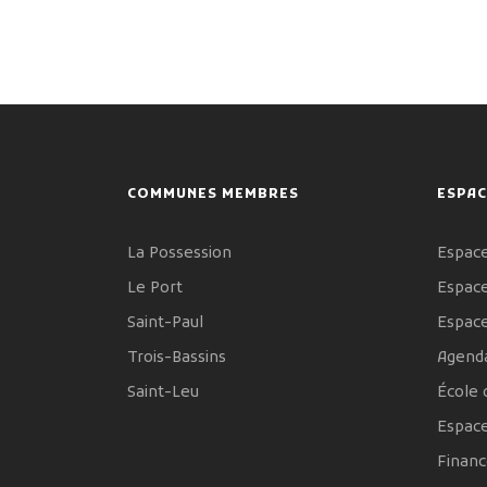
COMMUNES MEMBRES
ESPAC
La Possession
Espace
Le Port
Espace
Saint-Paul
Espac
Trois-Bassins
Agenda
Saint-Leu
École 
Espac
Financ