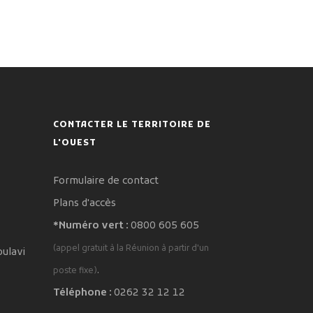
CONTACTER LE TERRITOIRE DE
L'OUEST
Formulaire de contact
Plans d'accès
*Numéro vert :
0800 605 605
(appel gratuit à la Réunion à partir d'un
oulavi
.
poste fixe)
Téléphone :
0262 32 12 12