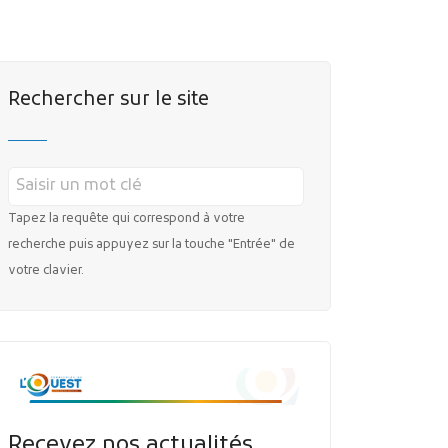
MES DÉMARCHES
Rechercher sur le site
Tapez la requête qui correspond à votre
Publicité des actes
recherche puis appuyez sur la touche "Entrée" de
Marchés publics
votre clavier.
Projets financés par l'Europe
Plans d'accès
Recevez nos actualités