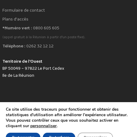
Formulaire de contact
Plans d'accès
*Numéro vert :
0800 605 605
.
(appel gratuit à la Réunion à partir d'un poste fixe)
Téléphone :
0262 32 12 12
Territoire de l'Ouest
BP 50049 – 97822 Le Port Cedex
Ile de La Réunion
favorite
Développé avec
par le Territoire de l'Ouest © www.tco.re -
2026
.
Ce site utilise des traceurs pour fonctionner et obtenir des
Politique de protection des données personnelles
Mentions légales
statistiques d'utilisation afin améliorer l'expérience utilisateur.
Vous pouvez contrôler ceux que vous souhaitez activer en
Accessibilité : non conforme
cliquant sur
personnaliser
.