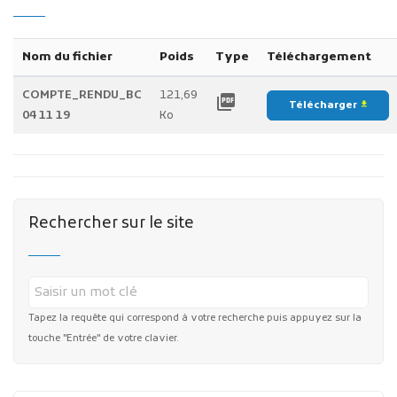
Nom du fichier
Poids
Type
Téléchargement
COMPTE_RENDU_BC
121,69
picture_as_pdf
Télécharger
file_download
04 11 19
Ko
Rechercher sur le site
Tapez la requête qui correspond à votre recherche puis appuyez sur la
touche "Entrée" de votre clavier.