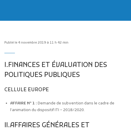
Publié le 4 novembre 2019 à 11 h 42 min
Publicité des actes
Marchés publics
I.FINANCES ET ÉVALUATION DES
Projets financés par l'Europe
POLITIQUES PUBLIQUES
Plans d'accès
CELLULE EUROPE
AFFAIRE N° 1 :
Demande de subvention dans le cadre de
l’animation du dispositif ITI – 2018/2020.
II.AFFAIRES GÉNÉRALES ET