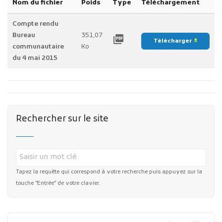
Nom du fichier
Poids
Type
Téléchargement
Compte rendu
Bureau
351,07
picture_as_pdf
Télécharger
file_download
communautaire
Ko
du 4 mai 2015
Rechercher sur le site
Tapez la requête qui correspond à votre recherche puis appuyez sur la
touche "Entrée" de votre clavier.