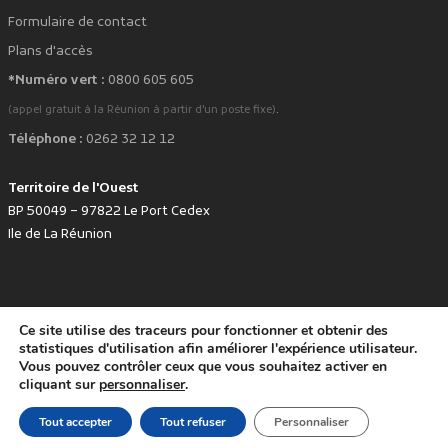
Formulaire de contact
Plans d'accès
*Numéro vert :
0800 605 605
.
(appel gratuit à la Réunion à partir d'un poste fixe)
Téléphone :
0262 32 12 12
Territoire de l'Ouest
BP 50049 – 97822 Le Port Cedex
Ile de La Réunion
Ce site utilise des traceurs pour fonctionner et obtenir des
favorite
Développé avec
par le Territoire de l'Ouest © www.tco.re -
2026
.
statistiques d'utilisation afin améliorer l'expérience utilisateur.
Politique de protection des données personnelles
Mentions légales
Vous pouvez contrôler ceux que vous souhaitez activer en
Accessibilité : non conforme
cliquant sur
personnaliser
.
Tout accepter
Tout refuser
Personnaliser