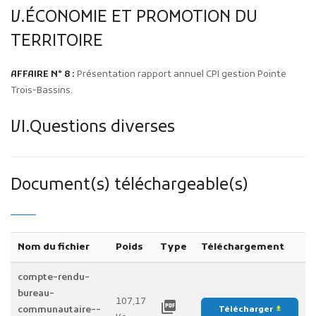
V.ÉCONOMIE ET PROMOTION DU
TERRITOIRE
AFFAIRE N° 8 :
Présentation rapport annuel CPI gestion Pointe
Trois-Bassins.
VI.Questions diverses
Document(s) téléchargeable(s)
Nom du fichier
Poids
Type
Téléchargement
compte-rendu-
bureau-
107,17
picture_as_pdf
communautaire--
Télécharger
file_download