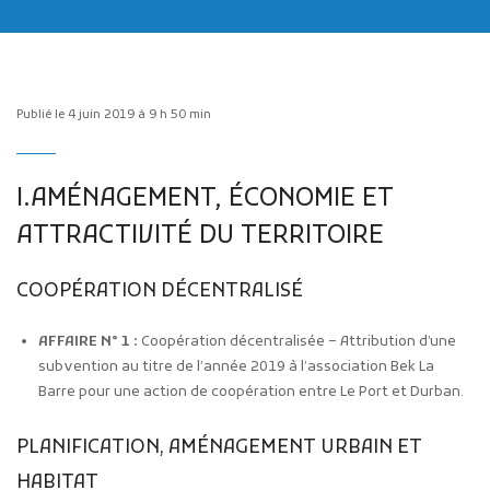
Publié le 4 juin 2019 à 9 h 50 min
Publicité des actes
I.AMÉNAGEMENT, ÉCONOMIE ET
Marchés publics
ATTRACTIVITÉ DU TERRITOIRE
Projets financés par l'Europe
Plans d'accès
COOPÉRATION DÉCENTRALISÉ
AFFAIRE N° 1 :
Coopération décentralisée – Attribution d’une
subvention au titre de l’année 2019 à l’association Bek La
Barre pour une action de coopération entre Le Port et Durban.
PLANIFICATION, AMÉNAGEMENT URBAIN ET
HABITAT