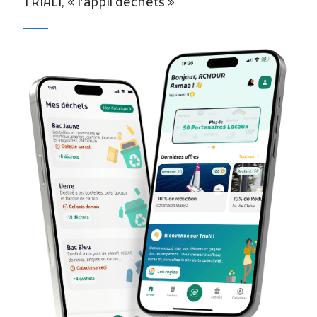
TRIALI, « l’appli déchets »