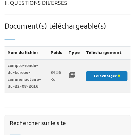
II. QUESTIONS DIVERSES
Document(s) téléchargeable(s)
Nom du fichier
Poids
Type
Téléchargement
compte-rendu-
du-bureau-
84,56
picture_as_pdf
Télécharger
file_download
communautaire-
Ko
du-22-08-2016
Rechercher sur le site