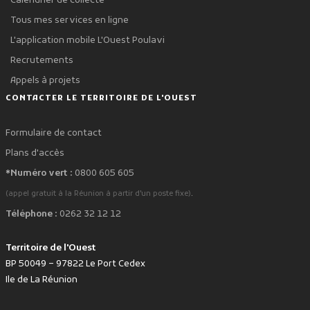
Calendrier de collecte
Tous mes services en ligne
L'application mobile L'Ouest Poulavi
Recrutements
Appels à projets
CONTACTER LE TERRITOIRE DE L'OUEST
Formulaire de contact
Plans d'accès
*Numéro vert :
0800 605 605
.
(appel gratuit à la Réunion à partir d'un poste fixe)
Téléphone :
0262 32 12 12
Territoire de l'Ouest
BP 50049 – 97822 Le Port Cedex
Ile de La Réunion