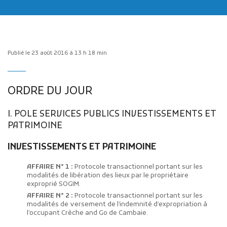
Publié le 23 août 2016 à 13 h 18 min
Publicité des actes
ORDRE DU JOUR
Marchés publics
I. POLE SERVICES PUBLICS INVESTISSEMENTS ET
Projets financés par l'Europe
PATRIMOINE
Plans d'accès
INVESTISSEMENTS ET PATRIMOINE
AFFAIRE N° 1 :
Protocole transactionnel portant sur les
modalités de libération des lieux par le propriétaire
exproprié SOGIM.
AFFAIRE N° 2 :
Protocole transactionnel portant sur les
modalités de versement de l’indemnité d’expropriation à
l’occupant Crèche and Go de Cambaie.