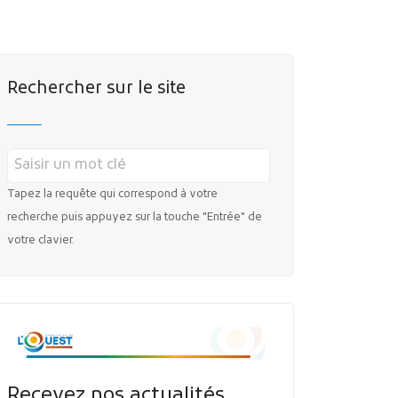
MES DÉMARCHES
Rechercher sur le site
Tapez la requête qui correspond à votre
Publicité des actes
recherche puis appuyez sur la touche "Entrée" de
Marchés publics
votre clavier.
Projets financés par l'Europe
Plans d'accès
Recevez nos actualités