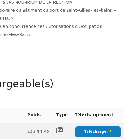
0 à la SAS AQUARIUM DE LA REUNION.
oraire du Bâtiment du port de Saint-Gilles-les-bains –
EUNION.
se en concurrence des Autorisations d’Occupation
lles-les-Bains.
rgeable(s)
Poids
Type
Téléchargement
picture_as_pdf
133,44 Ko
Télécharger
file_download