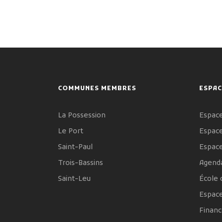
COMMUNES MEMBRES
ESPAC
La Possession
Espace
Le Port
Espace
Saint-Paul
Espac
Trois-Bassins
Agenda
Saint-Leu
École 
Espac
Financ