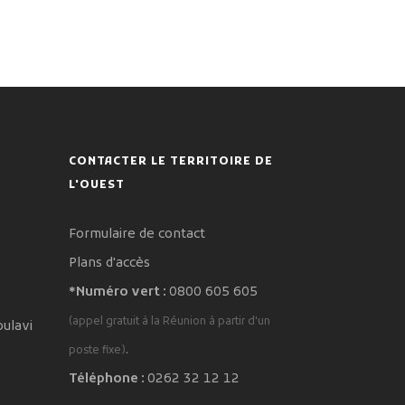
CONTACTER LE TERRITOIRE DE
L'OUEST
Formulaire de contact
Plans d'accès
*Numéro vert :
0800 605 605
(appel gratuit à la Réunion à partir d'un
oulavi
.
poste fixe)
Téléphone :
0262 32 12 12