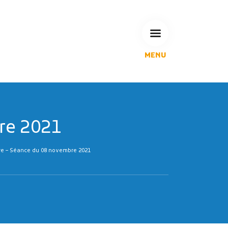
MENU
L'Agglomération
Compétences & projets
Espace Habitant
Espace Pro
re 2021
Espace Pédagogique
RECHERCHE
e – Séance du 08 novembre 2021
CALENDRIERS DE COLLECTE