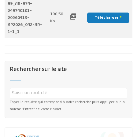
99_AR-974-
249740101-
190,50
picture_as_pdf
20260413-
Télécharger
file_download
Ko
AP2026_042-AR-
1-1_1
Rechercher sur le site
Tapez la requête qui correspond à votre recherche puis appuyez sur la
touche "Entrée" de votre clavier.