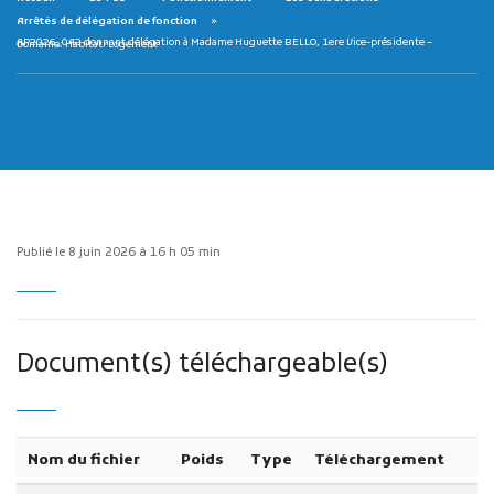
Arrêtés de délégation de fonction
AP2026_042 donnant délégation à Madame Huguette BELLO, 1ere Vice-présidente – Domaine: Habitat/Logement
Publicité des actes
Marchés publics
Projets financés par l'Europe
Publié le 8 juin 2026 à 16 h 05 min
Plans d'accès
Document(s) téléchargeable(s)
Nom du fichier
Poids
Type
Téléchargement