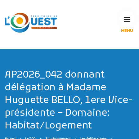
MENU
L'Agglomération
Compétences & projets
Espace Habitant
Espace Pro
Espace Pédagogique
AP2026_042 donnant
RECHERCHE
délégation à Madame
Huguette BELLO, 1ere Vice-
présidente – Domaine:
CALENDRIERS DE COLLECTE
Habitat/Logement
MES DÉMARCHES
Accueil
Le TCO
Fonctionnement
Les délibérations