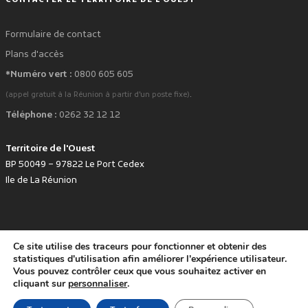
Formulaire de contact
Plans d'accès
*Numéro vert :
0800 605 605
.
(appel gratuit à la Réunion à partir d'un poste fixe)
Téléphone :
0262 32 12 12
Territoire de l'Ouest
BP 50049 – 97822 Le Port Cedex
Ile de La Réunion
Ce site utilise des traceurs pour fonctionner et obtenir des
favorite
Développé avec
par le Territoire de l'Ouest © www.tco.re -
2026
.
statistiques d'utilisation afin améliorer l'expérience utilisateur.
Politique de protection des données personnelles
Mentions légales
Vous pouvez contrôler ceux que vous souhaitez activer en
Accessibilité : non conforme
cliquant sur
personnaliser
.