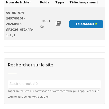
Nom du fichier
Poids
Type
Téléchargement
99_AR-974-
249740101-
194,91
picture_as_pdf
20260413-
Télécharger
file_download
Ko
AP2026_031-AR-
1-1_1
Rechercher sur le site
Tapez la requête qui correspond à votre recherche puis appuyez sur la
touche "Entrée" de votre clavier.