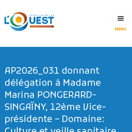
MENU
L'Agglomération
Compétences & projets
Espace Habitant
Espace Pro
Espace Pédagogique
AP2026_031 donnant
RECHERCHE
délégation à Madame
Marina PONGERARD-
SINGAÏNY, 12ème Vice-
CALENDRIERS DE COLLECTE
présidente – Domaine:
MES DÉMARCHES
Culture et veille sanitaire