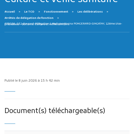
Accueil
Le TCO
Fonctionnement
Les délibérations
Arrêtés de délégation de fonction
AP2026_031 donnant délégation à Madame Marina PONGERARD-SINGAÏNY, 12ème Vice-présidente – Domaine: Culture et veille sanitaire
Publicité des actes
Marchés publics
Projets financés par l'Europe
Plans d'accès
Publié le 8 juin 2026 à 15 h 42 min
Document(s) téléchargeable(s)