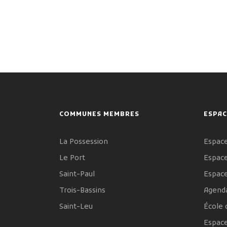
COMMUNES MEMBRES
ESPAC
La Possession
Espace
Le Port
Espace
Saint-Paul
Espac
Trois-Bassins
Agenda
Saint-Leu
École 
Espac