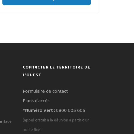
CONTACTER LE TERRITOIRE DE
L'OUEST
Formulaire de contact
Plans d'accès
*Numéro vert :
0800 605 605
(appel gratuit à la Réunion à partir d'un
oulavi
.
poste fixe)