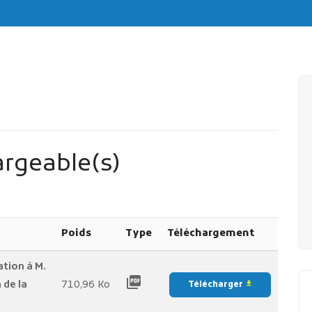
rgeable(s)
Poids
Type
Téléchargement
tion à M.
picture_as_pdf
 de la
710,96 Ko
Télécharger
file_download