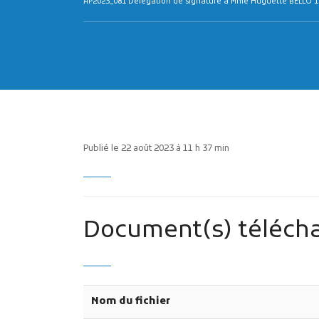
AP2023_081 Délégation de signature à Mme Huguette BELLO 1èr
Publié le 22 août 2023 à 11 h 37 min
Document(s) télécha
Nom du fichier