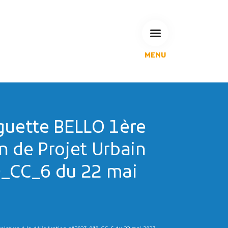
MENU
L'Agglomération
Compétences & projets
Espace Habitant
Espace Pro
guette BELLO 1ère
Espace Pédagogique
n de Projet Urbain
RECHERCHE
40_CC_6 du 22 mai
CALENDRIERS DE COLLECTE