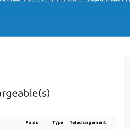
e Vice-présidente du TCO concernant la convention de Projet Urbain Partenarial re
rgeable(s)
Poids
Type
Téléchargement