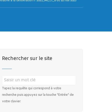
lative à la délibération n°2023_040_CC_6 du 22 mai 2023
MES DÉMARCHES
Rechercher sur le site
Publicité des actes
Marchés publics
Projets financés par l'Europe
Plans d'accès
Tapez la requête qui correspond à votre
recherche puis appuyez sur la touche "Entrée" de
votre clavier.