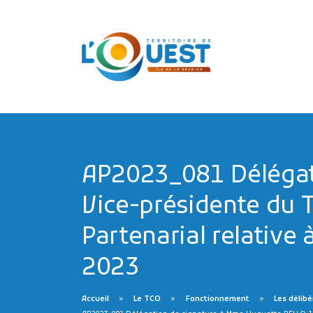
AP2023_081 Délégat
Vice-présidente du 
Partenarial relative
2023
Accueil
Le TCO
Fonctionnement
Les délibé