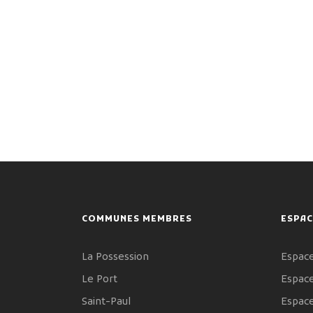
COMMUNES MEMBRES
ESPAC
La Possession
Espace
Le Port
Espace
Saint-Paul
Espac