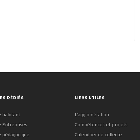
ES DÉDIÉS
LIENS UTILES
 habitant
L'agglomération
 Entreprises
Compétences et projets
e pédagogique
Calendrier de collecte