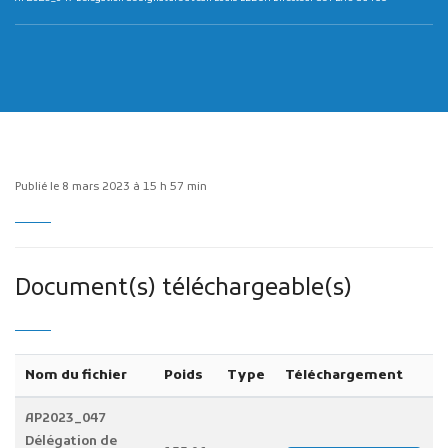
Publicité des actes
Publié le 8 mars 2023 à 15 h 57 min
Marchés publics
Projets financés par l'Europe
Plans d'accès
Document(s) téléchargeable(s)
Nom du fichier
Poids
Type
Téléchargement
AP2023_047
Délégation de