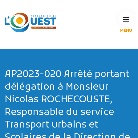
MENU
L'Agglomération
Compétences & projets
Espace Habitant
Espace Pro
Espace Pédagogique
AP2023-020 Arrêté portant
RECHERCHE
délégation à Monsieur
Nicolas ROCHECOUSTE,
Responsable du service
CALENDRIERS DE COLLECTE
Transport urbains et
MES DÉMARCHES
Scolaires de la Direction de