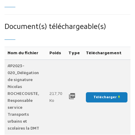
Document(s) téléchargeable(s)
Nom du fichier
Poids
Type
Téléchargement
AP2023-
020_Délégation
de signature
Nicolas
ROCHECOUSTE,
217,70
picture_as_pdf
Télécharger
file_download
Responsable
Ko
service
Transports
urbains et
scolaires la DMT