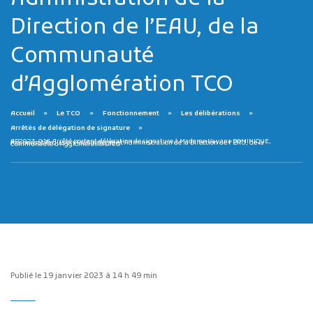
Direction de l’EAU, de la
Communauté
d’Agglomération TCO
Accueil
Le TCO
Fonctionnement
Les délibérations
Publicité des actes
Arrêtés de délégation de signature
Marchés publics
AP2023-016 Arrêté portant délégation de signature à Madame Vayana DOMINIQUE, Responsable du service Stratégie et Administration de la Direction de l’EAU, de la Communauté d’Agglomération TCO
Projets financés par l'Europe
Plans d'accès
Publié le 19 janvier 2023 à 14 h 49 min