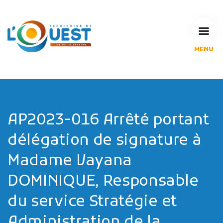
MENU
L'Agglomération
Compétences & projets
Espace Habitant
Espace Pro
Espace Pédagogique
AP2023-016 Arrêté portant
RECHERCHE
délégation de signature à
Madame Vayana
DOMINIQUE, Responsable
CALENDRIERS DE COLLECTE
du service Stratégie et
MES DÉMARCHES
Administration de la