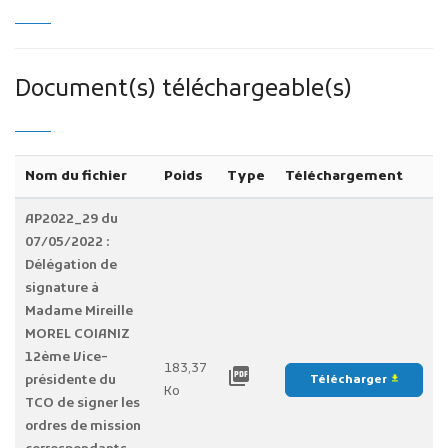
Document(s) téléchargeable(s)
Nom du fichier
Poids
Type
Téléchargement
AP2022_29 du
07/05/2022 :
Délégation de
signature à
Madame Mireille
MOREL COIANIZ
12ème Vice-
183,37
picture_as_pdf
présidente du
Télécharger
file_download
Ko
TCO de signer les
ordres de mission