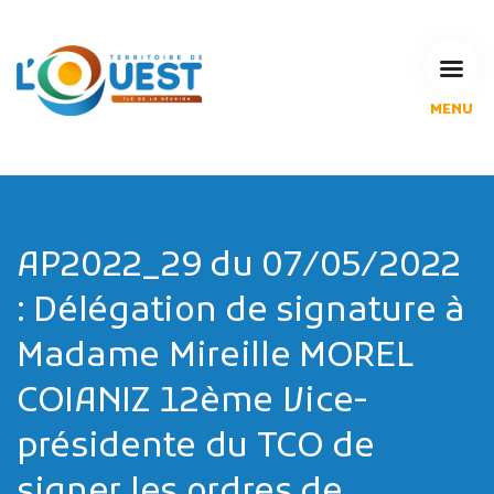
MENU
L'Agglomération
Compétences & projets
Espace Habitant
Espace Pro
Espace Pédagogique
AP2022_29 du 07/05/2022
RECHERCHE
: Délégation de signature à
Madame Mireille MOREL
COIANIZ 12ème Vice-
CALENDRIERS DE COLLECTE
présidente du TCO de
MES DÉMARCHES
signer les ordres de