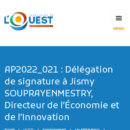
MENU
L'Agglomération
Compétences & projets
Espace Habitant
Espace Pro
Espace Pédagogique
AP2022_021 : Délégation
RECHERCHE
de signature à Jismy
SOUPRAYENMESTRY,
Directeur de l’Économie et
CALENDRIERS DE COLLECTE
de l’Innovation
MES DÉMARCHES
Accueil
Le TCO
Fonctionnement
Les délibérations