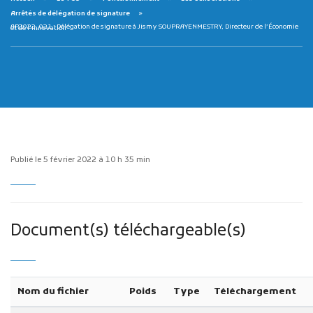
Arrêtés de délégation de signature
AP2022_021 : Délégation de signature à Jismy SOUPRAYENMESTRY, Directeur de l’Économie et de l’Innovation
Publicité des actes
Marchés publics
Projets financés par l'Europe
Publié le 5 février 2022 à 10 h 35 min
Plans d'accès
Document(s) téléchargeable(s)
Nom du fichier
Poids
Type
Téléchargement