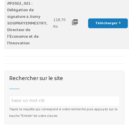
AP2022_021 :
Délégation de
signature à Jismy
118,70
picture_as_pdf
SOUPRAYENMESTRY,
Télécharger
file_download
Ko
Directeur de
l’Économie et de
l'Innovation
Rechercher sur le site
Tapez la requête qui correspond à votre recherche puis appuyez sur la
touche "Entrée" de votre clavier.