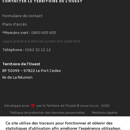
CONTACTER LE TERRITOIRE DE L'OUEST
Formulaire de contact
Plans d'accès
*Numéro vert :
0800 605 605
.
(appel gratuit à la Réunion à partir d'un poste fixe)
Téléphone :
0262 32 12 12
Territoire de l'Ouest
BP 50049 – 97822 Le Port Cedex
Ile de La Réunion
favorite
Développé avec
par le Territoire de l'Ouest © www.tco.re -
2026
.
Politique de protection des données personnelles
Mentions légales
Accessibilité : non conforme
Ce site utilise des traceurs pour fonctionner et obtenir des
statistiques d'utilisation afin améliorer l'expérience utilisateur.