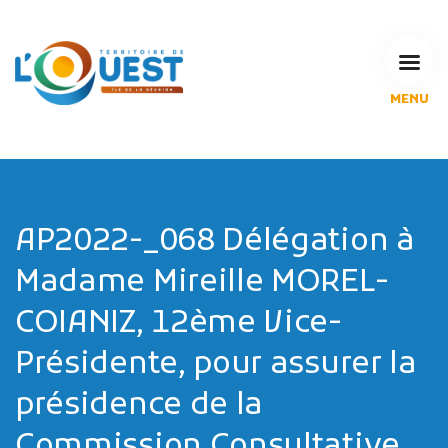
MENU
L'Agglomération
Compétences & projets
Espace Habitant
Espace Pro
Espace Pédagogique
AP2022-_068 Délégation à
RECHERCHE
Madame Mireille MOREL-
COIANIZ, 12ème Vice-
Présidente, pour assurer la
CALENDRIERS DE COLLECTE
présidence de la
MES DÉMARCHES
Commission Consultative