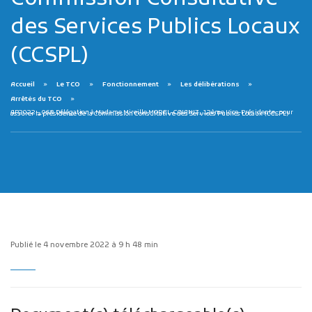
des Services Publics Locaux
(CCSPL)
Accueil
Le TCO
Fonctionnement
Les délibérations
Arrêtés du TCO
AP2022-_068 Délégation à Madame Mireille MOREL-COIANIZ, 12ème Vice-Présidente, pour assurer la présidence de la Commission Consultative des Services Publics Locaux (CCSPL)
Publicité des actes
Marchés publics
Projets financés par l'Europe
Plans d'accès
Publié le 4 novembre 2022 à 9 h 48 min