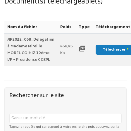
Document(s) téléchargeable(s)
Nom du fichier
Poids
Type
Téléchargement
AP2022_068_Délégation
à Madame Mireille
468,45
picture_as_pdf
Télécharger
file_download
MOREL COINIZ 12ème
Ko
VP - Présidence CCSPL
Rechercher sur le site
Tapez la requête qui correspond à votre recherche puis appuyez sur la