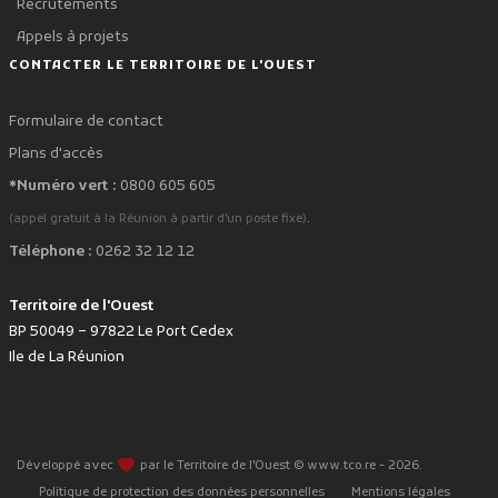
Recrutements
Appels à projets
CONTACTER LE TERRITOIRE DE L'OUEST
Formulaire de contact
Plans d'accès
*Numéro vert :
0800 605 605
.
(appel gratuit à la Réunion à partir d'un poste fixe)
Téléphone :
0262 32 12 12
Territoire de l'Ouest
BP 50049 – 97822 Le Port Cedex
Ile de La Réunion
favorite
Développé avec
par le Territoire de l'Ouest © www.tco.re -
2026
.
Politique de protection des données personnelles
Mentions légales