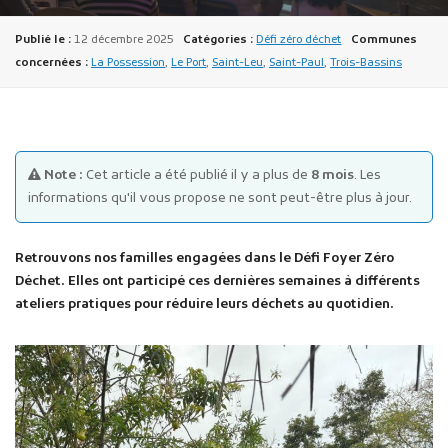
Publié le :
12 décembre 2025
Catégories :
Défi zéro déchet
Communes
concernées :
La Possession
,
Le Port
,
Saint-Leu
,
Saint-Paul
,
Trois-Bassins
Publicité des actes
Note :
Cet article a été publié il y a plus de
8 mois
. Les
Marchés publics
informations qu'il vous propose ne sont peut-être plus à jour.
Projets financés par l'Europe
Plans d'accès
Retrouvons nos familles engagées dans le Défi Foyer Zéro
Déchet. Elles ont participé ces dernières semaines à différents
ateliers pratiques pour réduire leurs déchets au quotidien.