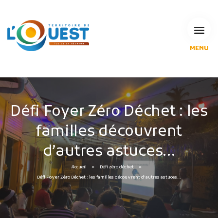
MENU
L'Agglomération
Compétences & projets
Espace Habitant
Espace Pro
Défi Foyer Zéro Déchet : les
Espace Pédagogique
familles découvrent
RECHERCHE
d’autres astuces…
Accueil
Défi zéro déchet
CALENDRIERS DE COLLECTE
Défi Foyer Zéro Déchet : les familles découvrent d’autres astuces…
MES DÉMARCHES