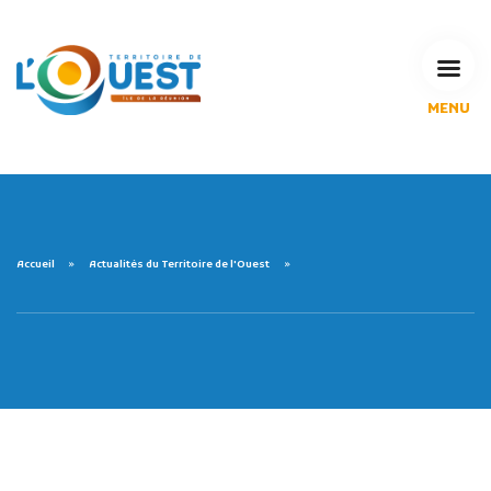
MENU
L'Agglomération
Compétences & projets
Espace Habitant
Espace Pro
Espace Pédagogique
Accueil
Actualités du Territoire de l'Ouest
RECHERCHE
CALENDRIERS DE COLLECTE
MES DÉMARCHES