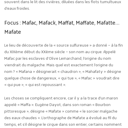
souvent dans le lit des rivières, diluées dans les flots tumultueux
d’eaux froides.
Focus : Mafac, Mafack, Maffat, Maffate, Mafatte…
Mafate
Le lieu de découverte de la « source sulfureuse » a donné – à la fin
du XIXème début du XXème siècle – son nom au cirque. Appelé
Mafac par les esclaves d’Olive Lemarchand, l’origine du nom
viendrait du malgache. Mais quel est exactement l’origine du
nom ? « Mafana » désignerait « chaudron », « Mahafaty » désigne
quelque chose de dangereux, « qui tue », « Mafac » voudrait dire
« qui pue », « qui est repoussant ».
Les choses se compliquent encore, car il y a la trace d’un maron
appelé « Maffa ». Eugène Dayot, dans son roman « Bourbon
pittoresque », désigne « Mafate » comme « le sorcier malgache
des eaux chaudes ». L’orthographe de Mafate a évolué au fil du
temps, et s’il désigne le cirque dans son entier, certains nomment