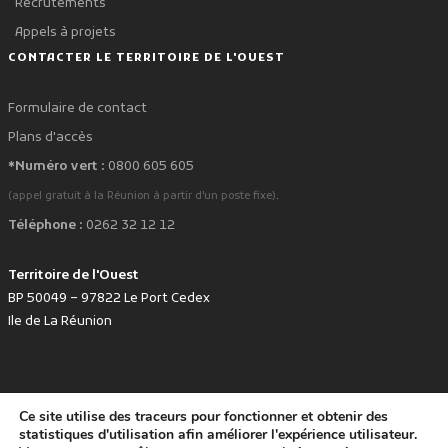
Recrutements
Appels à projets
CONTACTER LE TERRITOIRE DE L'OUEST
Formulaire de contact
Plans d'accès
*Numéro vert :
0800 605 605
.
(appel gratuit à la Réunion à partir d'un poste fixe)
Téléphone :
0262 32 12 12
Territoire de l'Ouest
BP 50049 – 97822 Le Port Cedex
Ile de La Réunion
Ce site utilise des traceurs pour fonctionner et obtenir des
favorite
Développé avec
par le Territoire de l'Ouest © www.tco.re -
2026
.
statistiques d'utilisation afin améliorer l'expérience utilisateur.
Politique de protection des données personnelles
Mentions légales