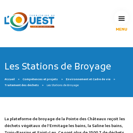
MENU
L'Agglomération
Compétences & projets
Espace Habitant
Espace Pro
Les Stations de Broyage
Espace Pédagogique
RECHERCHE
Accueil
Compétences et projets
Environnement et Cadre de vie
Traitement des déchets
Les Stations de Broyage
CALENDRIERS DE COLLECTE
La plateforme de broyage de la Pointe des Châteaux reçoit les
déchets végétaux de l’Ermitage les bains, la Saline les bains,
MES DÉMARCHES
Trois-Bassins et Saint-Leu. Ce sont plus de 2500 T de déchets