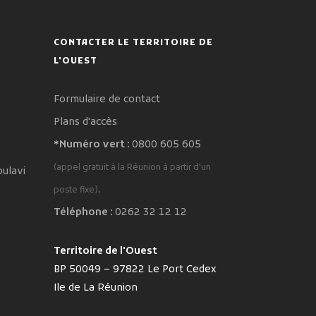
CONTACTER LE TERRITOIRE DE
L'OUEST
Formulaire de contact
Plans d'accès
*Numéro vert :
0800 605 605
(appel gratuit à la Réunion à partir d'un
oulavi
.
poste fixe)
Téléphone :
0262 32 12 12
Territoire de l'Ouest
BP 50049 – 97822 Le Port Cedex
Ile de La Réunion