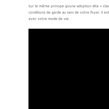
Sur le même principe qu’une adoption dite « class
conditions de garde au sein de votre foyer. Il es
avec votre mode de vie.