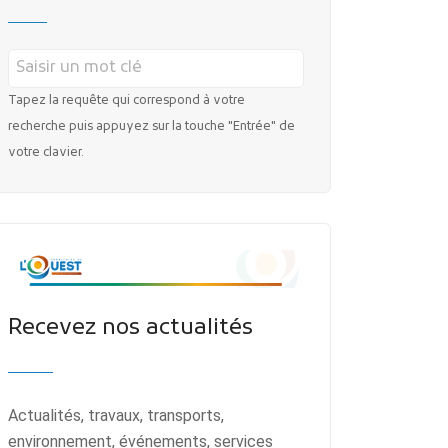
MES DÉMARCHES
Tapez la requête qui correspond à votre
recherche puis appuyez sur la touche "Entrée" de
votre clavier.
Publicité des actes
Marchés publics
Projets financés par l'Europe
Recevez nos actualités
Plans d'accès
Actualités, travaux, transports,
environnement, événements, services