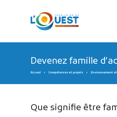
Devenez famille d’ac
Accueil
Compétences et projets
Environnement et
Que signifie être fam