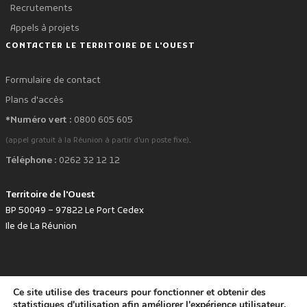
Recrutements
Appels à projets
CONTACTER LE TERRITOIRE DE L'OUEST
Formulaire de contact
Plans d'accès
*Numéro vert :
0800 605 605
.
(appel gratuit à la Réunion à partir d'un poste fixe)
Téléphone :
0262 32 12 12
Territoire de l'Ouest
BP 50049 – 97822 Le Port Cedex
Ile de La Réunion
Ce site utilise des traceurs pour fonctionner et obtenir des
favorite
Développé avec
par le Territoire de l'Ouest © www.tco.re -
2026
.
statistiques d'utilisation afin améliorer l'expérience utilisateur.