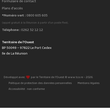
Formulaire de contact
Plans d'accès
*Numéro vert :
0800 605 605
.
(appel gratuit à la Réunion à partir d'un poste fixe)
Téléphone :
0262 32 12 12
Territoire de l'Ouest
BP 50049 – 97822 Le Port Cedex
Ile de La Réunion
favorite
Développé avec
par le Territoire de l'Ouest © www.tco.re -
2026
.
Politique de protection des données personnelles
Mentions légales
Accessibilité : non conforme