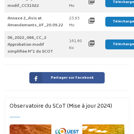
picture_as_pdf
Télécharg
modif_CC31022
Mo
Annexe 2_Avis et
23,93
picture_as_pdf
Télécharg
Amendements_VF_20.09.22
Mo
06_2022_066_CC_2
141,40
picture_as_pdf
Approbation modif
Télécharg
Ko
simplifiée N°1 du SCOT
Partager sur Facebook
Observatoire du SCoT (Mise à jour 2024)