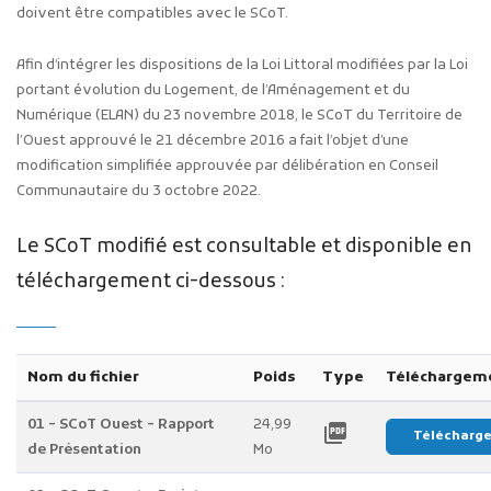
doivent être compatibles avec le SCoT.
Afin d’intégrer les dispositions de la Loi Littoral modifiées par la Loi
portant évolution du Logement, de l’Aménagement et du
Numérique (ELAN) du 23 novembre 2018, le SCoT du Territoire de
l’Ouest approuvé le 21 décembre 2016 a fait l’objet d’une
modification simplifiée approuvée par délibération en Conseil
Communautaire du 3 octobre 2022.
Le SCoT modifié est consultable et disponible en
téléchargement ci-dessous :
Nom du fichier
Poids
Type
Téléchargem
01 - SCoT Ouest - Rapport
24,99
picture_as_pdf
Télécharg
de Présentation
Mo