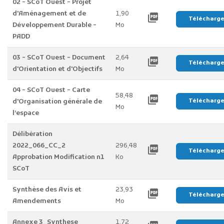
02 - SCoT Ouest - Projet
d'Aménagement et de
1,90
picture_as_pdf
Télécharg
Développement Durable -
Mo
PADD
03 - SCoT Ouest - Document
2,64
picture_as_pdf
Télécharg
d'Orientation et d'Objectifs
Mo
04 - SCoT Ouest - Carte
58,48
picture_as_pdf
d'Organisation générale de
Télécharg
Mo
l’espace
Délibération
2022_066_CC_2
296,48
picture_as_pdf
Télécharg
Approbation Modification n1
Ko
SCoT
Synthèse des Avis et
23,93
picture_as_pdf
Télécharg
Amendements
Mo
Annexe 3_Synthese
1,72