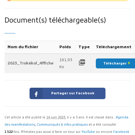
Document(s) téléchargeable(s)
Nom du fichier
Poids
Type
Téléchargement
161,93
picture_as_pdf
2023_Trokékol_Affiche
Télécharger
file_download
Ko
Partager sur Facebook
Cet article a été publié le
16 juin 2023
, il y a 3 ans. Il est classé dans :
Agenda
des manifestations
,
Communiqués & infos pratiques
et a été consulté
1 522
fois. N'hésitez pas aussi à faire un tour sur
YouTube
ou encore
Facebook