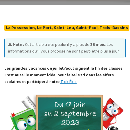
La Possession, Le Port, Saint-Leu, Saint-Paul, Trois-Bassins
Note :
Cet article a été publié il y a plus de
38 mois
. Les
Publicité des actes
informations qu'il vous propose ne sont peut-être plus à jour.
Marchés publics
Projets financés par l'Europe
Les grandes vacances de juillet/août signent la fin des classes.
Plans d'accès
C’est aussi le moment idéal pour faire le tri dans les effets
scolaires et participer à notre
Trok’Ékol
!