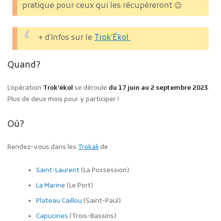
pratique pour ceux qui les récupèreront 😉
+ d’infos sur le
Trok’Ékol
Quand?
L’opération
Trok’ékol
se déroule
du 17 juin au 2 septembre 2023
.
Plus de deux mois pour y participer !
Où?
Rendez-vous dans les
Trokali
de :
Saint-Laurent
(La Possession)
La Marine
(Le Port)
Plateau Caillou
(Saint-Paul)
Capucines
(Trois-Bassins)