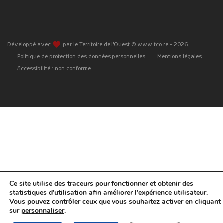
favorite
Développé avec
par le Territoire de l'Ouest © www.tco.re -
2026
.
Politique de protection des données personnelles
Mentions légales
Accessibilité : non conforme
Ce site utilise des traceurs pour fonctionner et obtenir des
statistiques d'utilisation afin améliorer l'expérience utilisateur.
Vous pouvez contrôler ceux que vous souhaitez activer en cliquant
sur
personnaliser
.