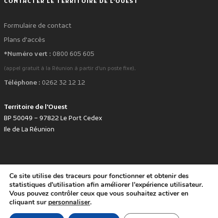
CONTACTER LE TERRITOIRE DE L'OUEST
Formulaire de contact
Plans d'accès
*Numéro vert :
0800 605 605
.
(appel gratuit à la Réunion à partir d'un poste fixe)
Téléphone :
0262 32 12 12
Territoire de l'Ouest
BP 50049 – 97822 Le Port Cedex
Ile de La Réunion
Ce site utilise des traceurs pour fonctionner et obtenir des
favorite
Développé avec
par le Territoire de l'Ouest © www.tco.re -
2026
.
statistiques d'utilisation afin améliorer l'expérience utilisateur.
Politique de protection des données personnelles
Mentions légales
Vous pouvez contrôler ceux que vous souhaitez activer en
Accessibilité : non conforme
cliquant sur
personnaliser
.