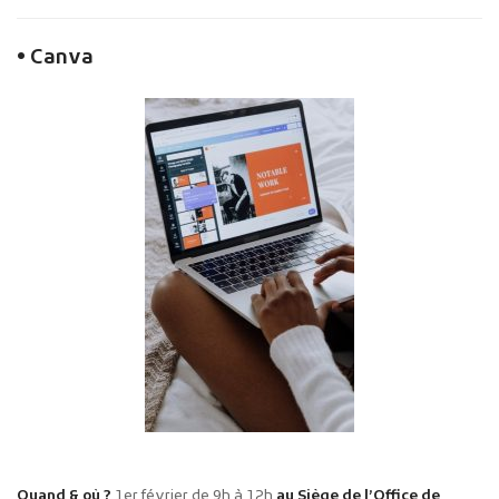
• Canva
Quand & où ?
1er février de 9h à 12h
au Siège de l’Office de