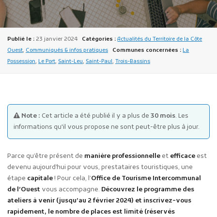
Publié le :
23 janvier 2024
Catégories :
Actualités du Territoire de la Côte
Ouest
,
Communiqués & infos pratiques
Communes concernées :
La
Possession
,
Le Port
,
Saint-Leu
,
Saint-Paul
,
Trois-Bassins
Publicité des actes
Marchés publics
Projets financés par l'Europe
Note :
Cet article a été publié il y a plus de
30 mois
. Les
Plans d'accès
informations qu'il vous propose ne sont peut-être plus à jour.
Parce qu’être présent de
manière professionnelle
et
efficace
est
devenu aujourd’hui pour vous, prestataires touristiques, une
étape
capitale
! Pour cela, l’
Office de Tourisme Intercommunal
de l’Ouest
vous accompagne.
Découvrez le programme des
ateliers à venir (jusqu’au 2 février 2024) et inscrivez-vous
rapidement, le nombre de places est limité (réservés