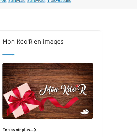
Port
,
Saint-Leu
,
Saint-Paul
,
Trois-Bassins
Mon Kdo'R en images
En savoir plus…