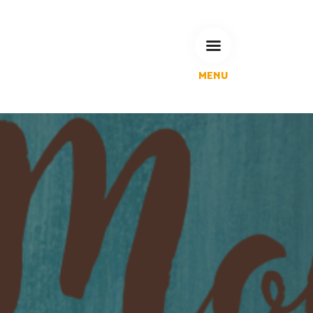
MENU
L'Agglomération
Compétences & projets
Espace Habitant
Espace Pro
Espace Pédagogique
RECHERCHE
CALENDRIERS DE COLLECTE