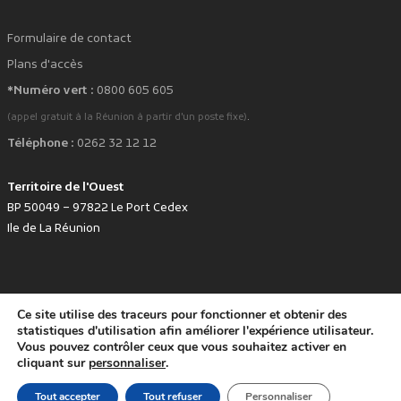
Formulaire de contact
Plans d'accès
*Numéro vert :
0800 605 605
.
(appel gratuit à la Réunion à partir d'un poste fixe)
Téléphone :
0262 32 12 12
Territoire de l'Ouest
BP 50049 – 97822 Le Port Cedex
Ile de La Réunion
Ce site utilise des traceurs pour fonctionner et obtenir des
favorite
Développé avec
par le Territoire de l'Ouest © www.tco.re -
2026
.
statistiques d'utilisation afin améliorer l'expérience utilisateur.
Politique de protection des données personnelles
Mentions légales
Vous pouvez contrôler ceux que vous souhaitez activer en
Accessibilité : non conforme
cliquant sur
personnaliser
.
Tout accepter
Tout refuser
Personnaliser