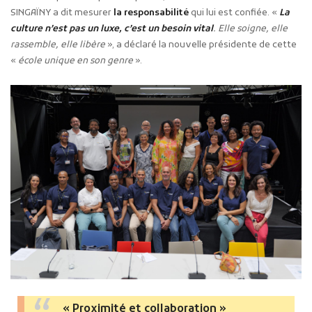
SINGAÏNY a dit mesurer
la responsabilité
qui lui est confiée. «
La
culture n’est pas un luxe, c’est un besoin vital
. Elle soigne, elle
rassemble, elle libère
», a déclaré la nouvelle présidente de cette
«
école unique en son genre
».
« Proximité et collaboration »