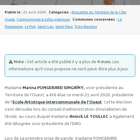
Publié le :
21 avril 2026
Catégories :
Actualités du Territoire de la Côte
Ouest
,
Communiqués & infos pratiques
Communes concernées :
La
Possession
,
Le Port
,
Saint-Leu
,
Saint-Paul
,
Trois-Bassins
Publicité des actes
Marchés publics
Note :
Cet article a été publié il y a plus de
4 mois
. Les
informations qu'il vous propose ne sont peut-être plus à jour.
Projets financés par l'Europe
Plans d'accès
Madame
Marina PONGERARD SINGAÏNY,
vice-présidente au
Territoire de l’Ouest, a été élue ce mardi 21 avril 2026, présidente
de l’
Ecole Artistique Intercommunale de l’Ouest
. Cette élection
s’est déroulée lors du conseil d’administration d’installation de
l’école, au cours duquel madame
Annick LE TOULLEC
a également
été désignée vice-présidente de l’EAIO.
Lors de sa première prise de parole, madame PONGERARD