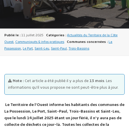
Publié le :
11 juillet 2025
Catégories :
Actualités du Territoire de la Côte
Ouest
,
Communiqués & infos pratiques
Communes concernées :
La
Possession
,
Le Port
,
Saint-Leu
,
Saint-Paul
,
Trois-Bassins
Publicité des actes
Marchés publics
Projets financés par l'Europe
Plans d'accès
Note :
Cet article a été publié il y a plus de
13 mois
. Les
informations qu'il vous propose ne sont peut-être plus à jour.
Le Territoire de l’Ouest informe les habitants des communes de
La Possession, Le Port, Saint-Paul, Trois-Bassins et Saint-Leu,
que le
lundi 14 juillet 2025
étant un jour férié, il n’y aura
pas de
collecte de déchets ce jour-là.
Toutes les collectes de la