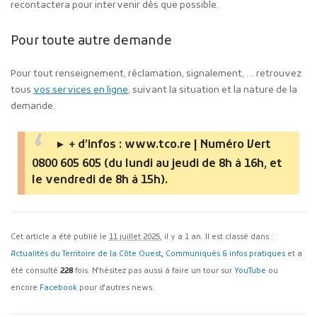
recontactera pour intervenir dès que possible.
Pour toute autre demande
Pour tout renseignement, réclamation, signalement, … retrouvez
tous
vos services en ligne
, suivant la situation et la nature de la
demande.
►
+ d’infos : www.tco.re
| Numéro Vert
0800 605 605
(du lundi au jeudi de 8h à 16h, et
le vendredi de 8h à 15h).
Cet article a été publié le
11 juillet 2025
, il y a 1 an. Il est classé dans :
Actualités du Territoire de la Côte Ouest
,
Communiqués & infos pratiques
et a
été consulté
228
fois. N'hésitez pas aussi à faire un tour sur
YouTube
ou
encore
Facebook
pour d'autres news.