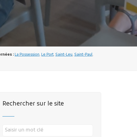
rnées :
La Possession
,
Le Port
,
Saint-Leu
,
Saint-Paul
,
Rechercher sur le site