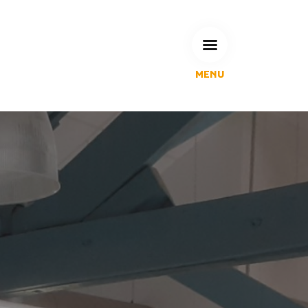
MENU
L'Agglomération
Compétences & projets
Espace Habitant
Espace Pro
Espace Pédagogique
RECHERCHE
CALENDRIERS DE COLLECTE