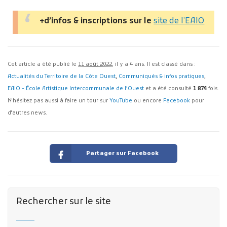
+d’infos & inscriptions sur le
site de l’EAIO
Cet article a été publié le
11 août 2022
, il y a 4 ans. Il est classé dans :
Actualités du Territoire de la Côte Ouest
,
Communiqués & infos pratiques
,
EAIO - École Artistique Intercommunale de l’Ouest
et a été consulté
1 874
fois.
N'hésitez pas aussi à faire un tour sur
YouTube
ou encore
Facebook
pour
d'autres news.
Partager sur Facebook
Rechercher sur le site