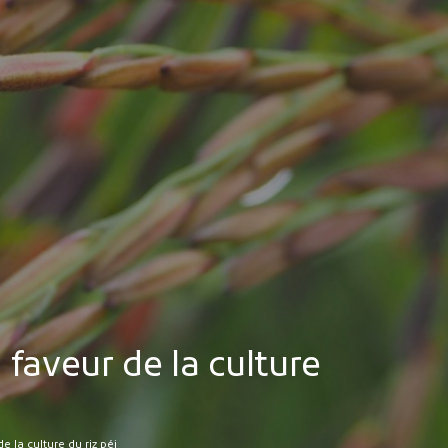
MES DÉMARCHES
Publicité des actes
Marchés publics
Projets financés par l'Europe
Plans d'accès
faveur de la culture
 la culture du riz péi