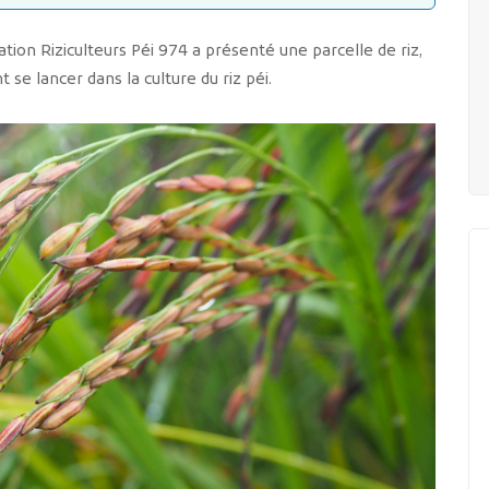
ation Riziculteurs Péi 974 a présenté une parcelle de riz,
 se lancer dans la culture du riz péi.