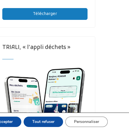
Télécharger
TRIALI, « l’appli déchets »
ccepter
Tout refuser
Personnaliser