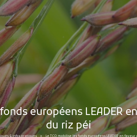
 fonds européens LEADER en 
du riz péi
ués & infos pratiques
Le TCO mobilise les fonds européens LEADER en faveur de