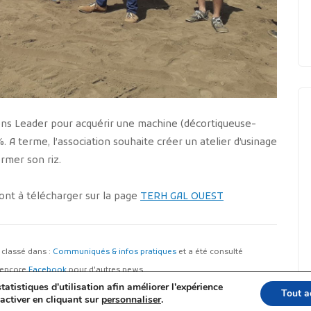
ens Leader pour acquérir une machine (décortiqueuse-
A terme, l’association souhaite créer un atelier d’usinage
ormer son riz.
ont à télécharger sur la page
TERH GAL OUEST
st classé dans :
Communiqués & infos pratiques
et a été consulté
encore
Facebook
pour d'autres news.
tatistiques d'utilisation afin améliorer l'expérience
Tout a
activer en cliquant sur
personnaliser
.