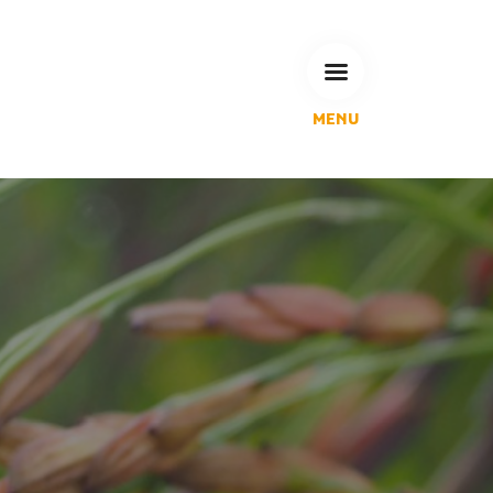
MENU
L'Agglomération
Compétences & projets
Espace Habitant
Espace Pro
Espace Pédagogique
RECHERCHE
CALENDRIERS DE COLLECTE