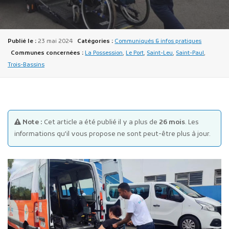
Publié le :
23 mai 2024
Catégories :
Communiqués & infos pratiques
Communes concernées :
La Possession
,
Le Port
,
Saint-Leu
,
Saint-Paul
,
Trois-Bassins
Publicité des actes
Marchés publics
Projets financés par l'Europe
Note :
Cet article a été publié il y a plus de
26 mois
. Les
Plans d'accès
informations qu'il vous propose ne sont peut-être plus à jour.