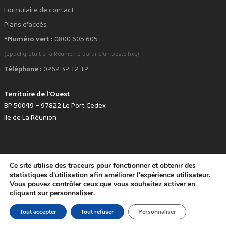
Formulaire de contact
Plans d'accès
*Numéro vert :
0800 605 605
.
(appel gratuit à la Réunion à partir d'un poste fixe)
Téléphone :
0262 32 12 12
Territoire de l'Ouest
BP 50049 – 97822 Le Port Cedex
Ile de La Réunion
Ce site utilise des traceurs pour fonctionner et obtenir des
favorite
Développé avec
par le Territoire de l'Ouest © www.tco.re -
2026
.
statistiques d'utilisation afin améliorer l'expérience utilisateur.
Politique de protection des données personnelles
Mentions légales
Vous pouvez contrôler ceux que vous souhaitez activer en
Accessibilité : non conforme
cliquant sur
personnaliser
.
Tout accepter
Tout refuser
Personnaliser