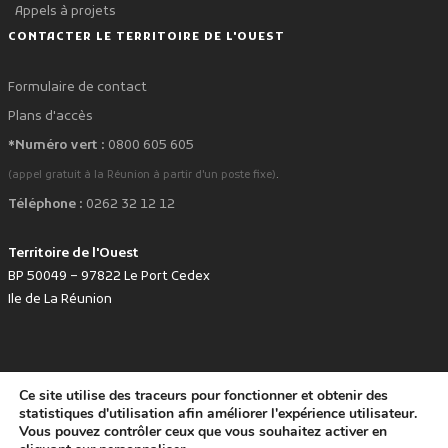
Appels à projets
CONTACTER LE TERRITOIRE DE L'OUEST
Formulaire de contact
Plans d'accès
*Numéro vert :
0800 605 605
.
(appel gratuit à la Réunion à partir d'un poste fixe)
Téléphone :
0262 32 12 12
Territoire de l'Ouest
BP 50049 – 97822 Le Port Cedex
Ile de La Réunion
Ce site utilise des traceurs pour fonctionner et obtenir des
favorite
Développé avec
par le Territoire de l'Ouest © www.tco.re -
2026
.
statistiques d'utilisation afin améliorer l'expérience utilisateur.
Politique de protection des données personnelles
Mentions légales
Vous pouvez contrôler ceux que vous souhaitez activer en
Accessibilité : non conforme