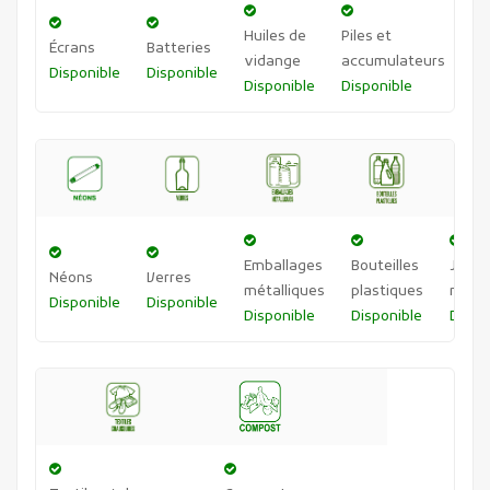
Huiles de
Piles et
Écrans
Batteries
La
vidange
accumulateurs
Disponible
Disponible
Di
Disponible
Disponible
Emballages
Bouteilles
Journ
Néons
Verres
métalliques
plastiques
revu
Disponible
Disponible
Disponible
Disponible
Dispo