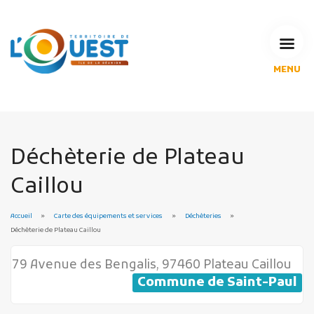
MENU
L'Agglomération
Compétences & projets
Espace Habitant
Espace Pro
Déchèterie de Plateau
Espace Pédagogique
Caillou
RECHERCHE
Accueil
Carte des équipements et services
Déchèteries
Déchèterie de Plateau Caillou
CALENDRIERS DE COLLECTE
79 Avenue des Bengalis, 97460 Plateau Caillou
Commune de Saint-Paul
MES DÉMARCHES