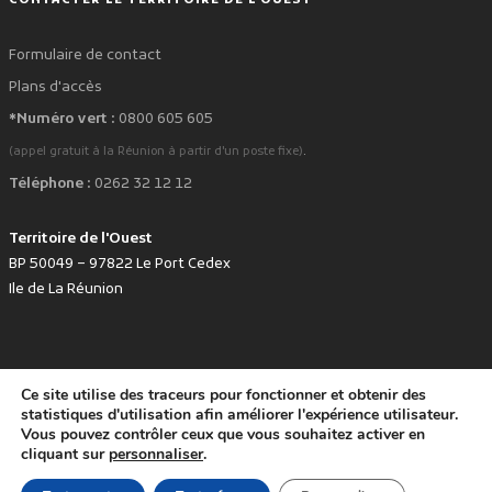
CONTACTER LE TERRITOIRE DE L'OUEST
Formulaire de contact
Plans d'accès
*Numéro vert :
0800 605 605
.
(appel gratuit à la Réunion à partir d'un poste fixe)
Téléphone :
0262 32 12 12
Territoire de l'Ouest
BP 50049 – 97822 Le Port Cedex
Ile de La Réunion
Ce site utilise des traceurs pour fonctionner et obtenir des
favorite
Développé avec
par le Territoire de l'Ouest © www.tco.re -
2026
.
statistiques d'utilisation afin améliorer l'expérience utilisateur.
Politique de protection des données personnelles
Mentions légales
Vous pouvez contrôler ceux que vous souhaitez activer en
Accessibilité : non conforme
cliquant sur
personnaliser
.