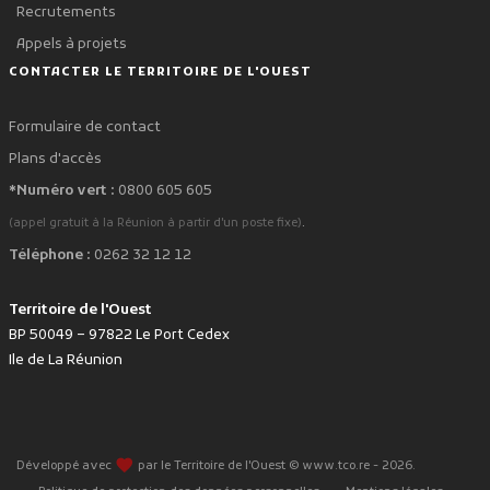
Recrutements
Appels à projets
CONTACTER LE TERRITOIRE DE L'OUEST
Formulaire de contact
Plans d'accès
*Numéro vert :
0800 605 605
.
(appel gratuit à la Réunion à partir d'un poste fixe)
Téléphone :
0262 32 12 12
Territoire de l'Ouest
BP 50049 – 97822 Le Port Cedex
Ile de La Réunion
favorite
Développé avec
par le Territoire de l'Ouest © www.tco.re -
2026
.