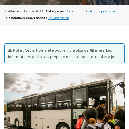
Publié le :
6 février 2023
Catégories :
Communiqués & infos pratiques
Communes concernées :
La Possession
Publicité des actes
Note :
Cet article a été publié il y a plus de
42 mois
. Les
Marchés publics
informations qu'il vous propose ne sont peut-être plus à jour.
Projets financés par l'Europe
Plans d'accès