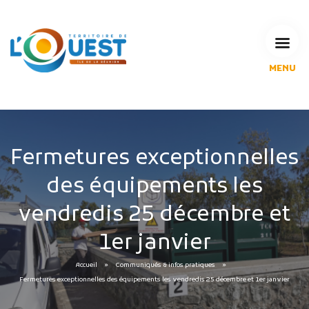
MENU
L'Agglomération
Compétences & projets
Espace Habitant
Espace Pro
Fermetures exceptionnelles
Espace Pédagogique
des équipements les
RECHERCHE
vendredis 25 décembre et
1er janvier
CALENDRIERS DE COLLECTE
Accueil
Communiqués & infos pratiques
Fermetures exceptionnelles des équipements les vendredis 25 décembre et 1er janvier
MES DÉMARCHES