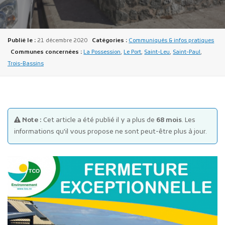
Publié le :
21 décembre 2020
Catégories :
Communiqués & infos pratiques
Communes concernées :
La Possession
,
Le Port
,
Saint-Leu
,
Saint-Paul
,
Trois-Bassins
Publicité des actes
Marchés publics
Projets financés par l'Europe
Note :
Cet article a été publié il y a plus de
68 mois
. Les
Plans d'accès
informations qu'il vous propose ne sont peut-être plus à jour.