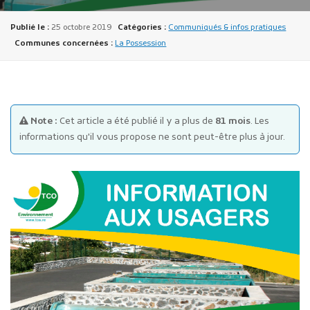
Publié le :
25 octobre 2019
Catégories :
Communiqués & infos pratiques
Communes concernées :
La Possession
Publicité des actes
Note :
Cet article a été publié il y a plus de
81 mois
. Les
Marchés publics
informations qu'il vous propose ne sont peut-être plus à jour.
Projets financés par l'Europe
Plans d'accès