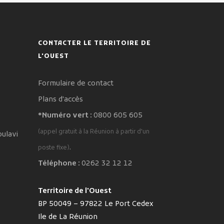
CONTACTER LE TERRITOIRE DE
L'OUEST
Formulaire de contact
Plans d'accès
*Numéro vert :
0800 605 605
(appel gratuit à la Réunion à partir d'un
oulavi
.
poste fixe)
Téléphone :
0262 32 12 12
Territoire de l'Ouest
BP 50049 – 97822 Le Port Cedex
Ile de La Réunion