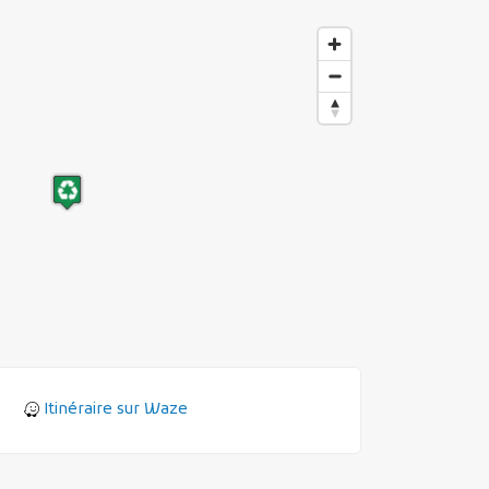
MES DÉMARCHES
Publicité des actes
Marchés publics
Projets financés par l'Europe
Plans d'accès
Itinéraire sur Waze