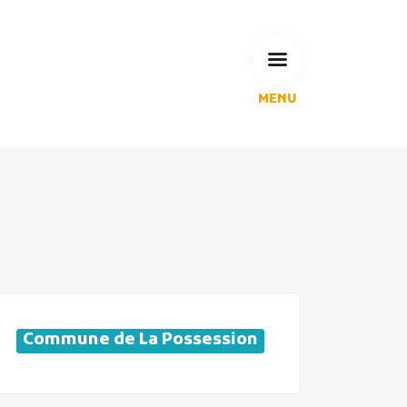
MENU
L'Agglomération
Compétences & projets
Espace Habitant
Espace Pro
Espace Pédagogique
RECHERCHE
Commune de La Possession
CALENDRIERS DE COLLECTE