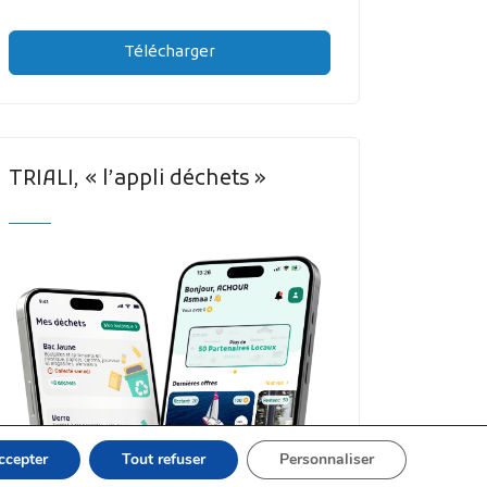
Télécharger
TRIALI, « l’appli déchets »
ccepter
Tout refuser
Personnaliser