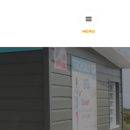
MENU
L'Agglomération
Compétences & projets
Espace Habitant
Espace Pro
Espace Pédagogique
RECHERCHE
CALENDRIERS DE COLLECTE