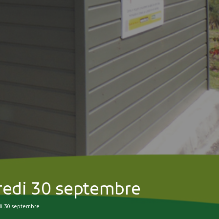
MES DÉMARCHES
Publicité des actes
Marchés publics
Projets financés par l'Europe
Plans d'accès
dredi 30 septembre
di 30 septembre