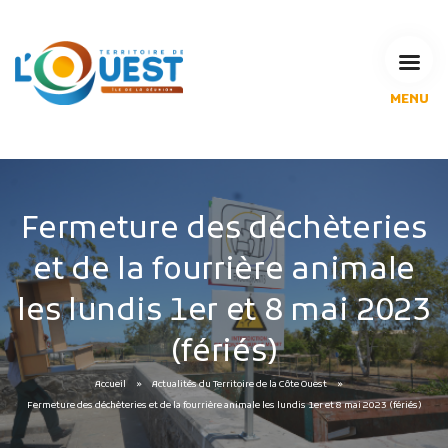
MENU
L'Agglomération
Compétences & projets
Espace Habitant
Espace Pro
Fermeture des déchèteries
Espace Pédagogique
et de la fourrière animale
RECHERCHE
les lundis 1er et 8 mai 2023
(fériés)
CALENDRIERS DE COLLECTE
Accueil
Actualités du Territoire de la Côte Ouest
Fermeture des déchèteries et de la fourrière animale les lundis 1er et 8 mai 2023 (fériés)
MES DÉMARCHES