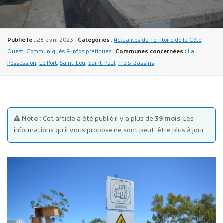
Publié le :
28 avril 2023
Catégories :
Actualités du Territoire de la Côte
Ouest
,
Communiqués & infos pratiques
Communes concernées :
La
Possession
,
Le Port
,
Saint-Leu
,
Saint-Paul
,
Trois-Bassins
Publicité des actes
Marchés publics
Projets financés par l'Europe
Note :
Cet article a été publié il y a plus de
39 mois
. Les
Plans d'accès
informations qu'il vous propose ne sont peut-être plus à jour.