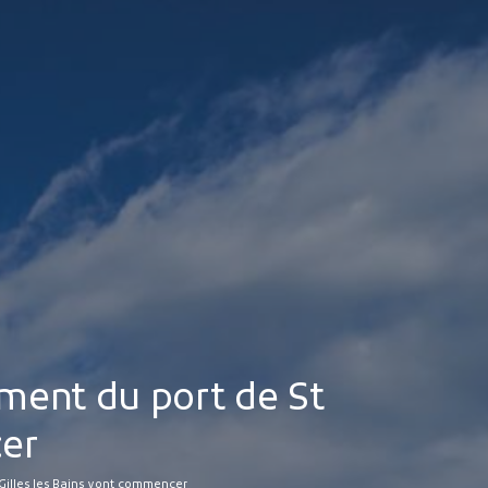
MES DÉMARCHES
Publicité des actes
Marchés publics
Projets financés par l'Europe
Plans d'accès
ement du port de St
cer
 Gilles les Bains vont commencer