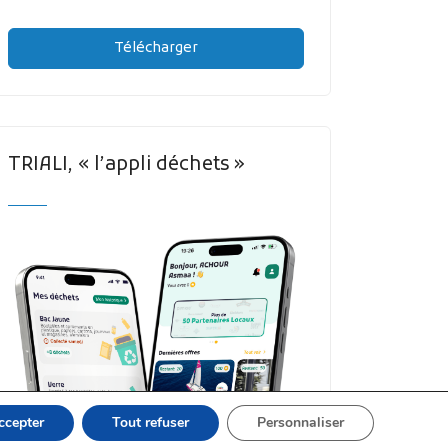
Télécharger
TRIALI, « l’appli déchets »
ccepter
Tout refuser
Personnaliser