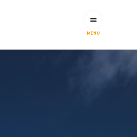
MENU
L'Agglomération
Compétences & projets
Espace Habitant
Espace Pro
Espace Pédagogique
RECHERCHE
CALENDRIERS DE COLLECTE