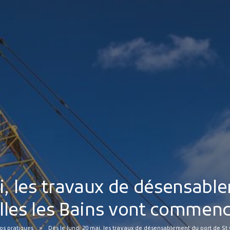
i, les travaux de désensabl
lles les Bains vont commen
os pratiques
Dès le lundi 20 mai, les travaux de désensablement du port de St