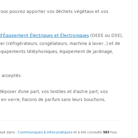
, vous pouvez apporter vos déchets végétaux et vos
d’Équipement Électriques et Électroniques
(DEEE ou D3E),
er (réfrigérateurs, congélateurs, machine à laver…) et de
 équipements téléphoniques, équipement de jardinage,
 acceptés.
poser d’une part, vos textiles et d’autre part, vos
s en verre, flacons de parfum sans leurs bouchons,
lassé dans :
Communiqués & infos pratiques
et a été consulté
983
fois.