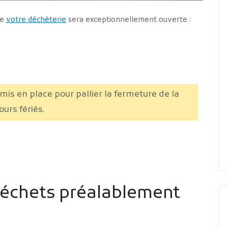
ue
votre déchèterie
sera exceptionnellement ouverte :
mis en place pour pallier la fermeture de la
ours fériés.
déchets préalablement