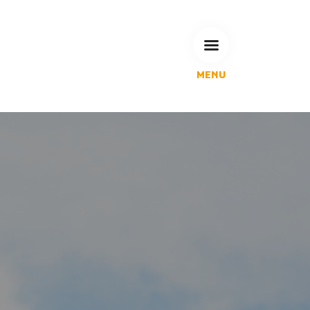
MENU
L'Agglomération
Compétences & projets
Espace Habitant
Espace Pro
Espace Pédagogique
RECHERCHE
CALENDRIERS DE COLLECTE