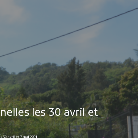
MES DÉMARCHES
Publicité des actes
Marchés publics
Projets financés par l'Europe
Plans d'accès
lles les 30 avril et
 30 avril et 7 mai 2021