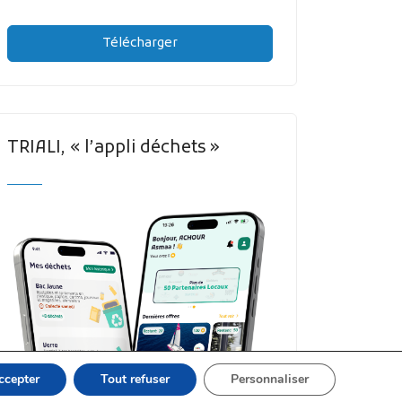
Télécharger
TRIALI, « l’appli déchets »
ccepter
Tout refuser
Personnaliser