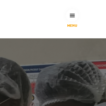
MENU
L'Agglomération
Compétences & projets
Espace Habitant
Espace Pro
Espace Pédagogique
RECHERCHE
CALENDRIERS DE COLLECTE