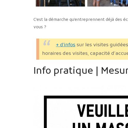
C’est la démarche qu’entreprennent déjà des écol
vous ?
+ d’infos
sur les visites guidées
horaires des visites, capacité d’accu
Info pratique | Mesu