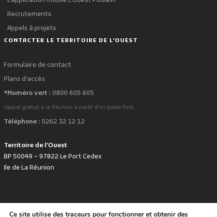
L'application mobile L'Ouest Poulavi
Recrutements
Appels à projets
CONTACTER LE TERRITOIRE DE L'OUEST
Formulaire de contact
Plans d'accès
*Numéro vert :
0800 605 605
.
(appel gratuit à la Réunion à partir d'un poste fixe)
Téléphone :
0262 32 12 12
Territoire de l'Ouest
BP 50049 – 97822 Le Port Cedex
Ile de La Réunion
Ce site utilise des traceurs pour fonctionner et obtenir des
favorite
Développé avec
par le Territoire de l'Ouest © www.tco.re -
2026
.