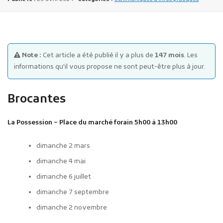
Note :
Cet article a été publié il y a plus de
147 mois
. Les
informations qu'il vous propose ne sont peut-être plus à jour.
Publicité des actes
Brocantes
Marchés publics
Projets financés par l'Europe
La Possession – Place du marché forain 5h00 à 13h00
Plans d'accès
dimanche 2 mars
dimanche 4 mai
dimanche 6 juillet
dimanche 7 septembre
dimanche 2 novembre