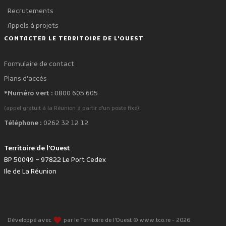
Recrutements
Appels à projets
CONTACTER LE TERRITOIRE DE L'OUEST
Formulaire de contact
Plans d'accès
*Numéro vert :
0800 605 605
.
(appel gratuit à la Réunion à partir d'un poste fixe)
Téléphone :
0262 32 12 12
Territoire de l'Ouest
BP 50049 – 97822 Le Port Cedex
Ile de La Réunion
favorite
Développé avec
par le Territoire de l'Ouest © www.tco.re -
2026
.