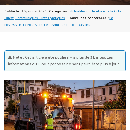
Publié le :
16 janvier 2024
Catégories :
Actualités du Territoire de la Côte
Ouest
,
Communiqués & infos pratiques
Communes concernées :
La
Possession
,
Le Port
,
Saint-Leu
,
Saint-Paul
,
Trois-Bassins
Publicité des actes
Marchés publics
Note :
Cet article a été publié il y a plus de
31 mois
. Les
informations qu'il vous propose ne sont peut-être plus à jour.
Projets financés par l'Europe
Plans d'accès