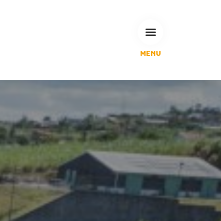
MENU
L'Agglomération
Compétences & projets
Espace Habitant
Espace Pro
Espace Pédagogique
RECHERCHE
CALENDRIERS DE COLLECTE