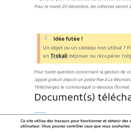
Pour le mardi 20 décembre, les collectes seront
Idée futée !
Un objet ou un cadeau non utilisé ? P
en
Trokali
déposer ou récupérer l’obj
Pour toute question concernant la gestion de v
(appel gratuit depuis un poste fixe à La Réunion)
Téléchargez le communiqué ci-dessous (format pd
Document(s) télécha
Ce site utilise des traceurs pour fonctionner et obtenir des s
utilisateur. Vous pouvez contrôler ceux que vous souhaitez 
Nom du fichier