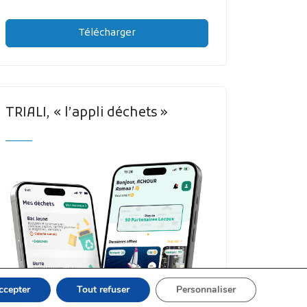
Télécharger
TRIALI, « l’appli déchets »
ccepter
Tout refuser
Personnaliser