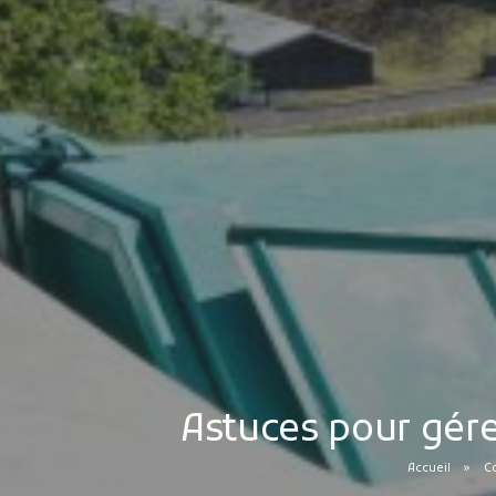
Astuces pour gére
Accueil
C