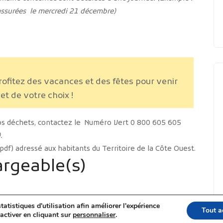
 assurées le mercredi 21 décembre)
rofitez des vacances et des fêtes pour venir
et de votre choix !
os déchets, contactez le
Numéro Vert 0 800 605 605
.
f) adressé aux habitants du Territoire de la Côte Ouest.
rgeable(s)
tatistiques d'utilisation afin améliorer l'expérience
Tout a
activer en cliquant sur
personnaliser
.
Poids
Type
Téléchargement