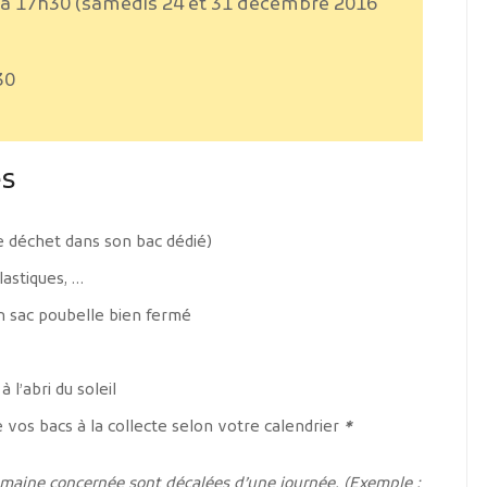
 à 17h30 (samedis 24 et 31 décembre 2016
30
es
e déchet dans son bac dédié)
lastiques, …
 sac poubelle bien fermé
l’abri du soleil
 vos bacs à la collecte selon votre calendrier
*
 semaine concernée sont décalées d’une journée. (Exemple :