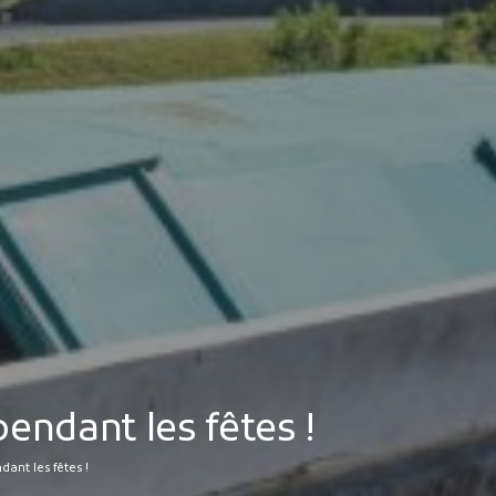
MES DÉMARCHES
Publicité des actes
Marchés publics
Projets financés par l'Europe
Plans d'accès
endant les fêtes !
ant les fêtes !