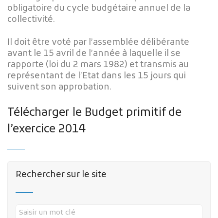
obligatoire du cycle budgétaire annuel de la
collectivité.
Il doit être voté par l’assemblée délibérante
avant le 15 avril de l’année à laquelle il se
rapporte (loi du 2 mars 1982) et transmis au
représentant de l’Etat dans les 15 jours qui
Publicité des actes
suivent son approbation.
Marchés publics
Projets financés par l'Europe
Télécharger le Budget primitif de
Plans d'accès
l’exercice 2014
Rechercher sur le site