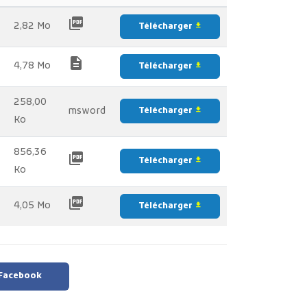
picture_as_pdf
2,82 Mo
Télécharger
file_download
description
4,78 Mo
Télécharger
file_download
258,00
msword
Télécharger
file_download
Ko
856,36
picture_as_pdf
Télécharger
file_download
Ko
picture_as_pdf
4,05 Mo
Télécharger
file_download
 Facebook