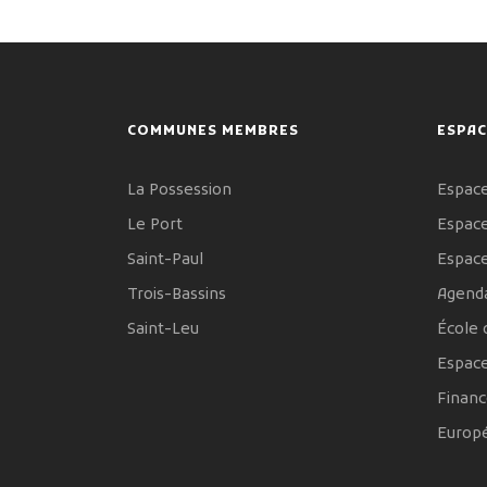
COMMUNES MEMBRES
ESPAC
La Possession
Espace
Le Port
Espace
Saint-Paul
Espac
Trois-Bassins
Agenda
Saint-Leu
École 
Espac
Financ
Europ