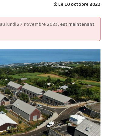
Le 10 octobre 2023
MES DÉMARCHES
xé au lundi 27 novembre 2023,
est maintenant
Publicité des actes
Marchés publics
Projets financés par l'Europe
Plans d'accès