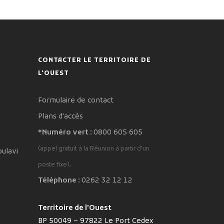
CONTACTER LE TERRITOIRE DE
L'OUEST
Formulaire de contact
Plans d'accès
*Numéro vert :
0800 605 605
(appel gratuit à la Réunion à partir d'un
oulavi
.
poste fixe)
Téléphone :
0262 32 12 12
Territoire de l'Ouest
BP 50049 – 97822 Le Port Cedex