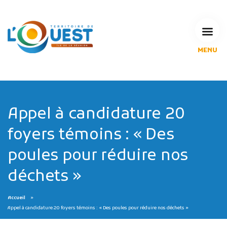
MENU
L'Agglomération
Compétences & projets
Espace Habitant
Espace Pro
Appel à candidature 20
Espace Pédagogique
foyers témoins : « Des
RECHERCHE
poules pour réduire nos
déchets »
CALENDRIERS DE COLLECTE
Accueil
Appel à candidature 20 foyers témoins : « Des poules pour réduire nos déchets »
MES DÉMARCHES