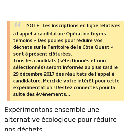
NOTE : Les inscriptions en ligne relatives
à l’appel à candidature Opération foyers
témoins « Des poules pour réduire vos
déchets sur le Territoire de la Côte Ouest »
Publicité des actes
sont à présent clôturées.
Marchés publics
Tous les candidats (sélectionnés et non
Projets financés par l'Europe
sélectionnés) seront informés au plus tard le
Plans d'accès
29 décembre 2017 des résultats de l’appel à
candidature. Merci de votre intérêt pour cette
expérimentation ! Restez connectés pour la
suite des événements…
Expérimentons ensemble une
alternative écologique pour réduire
nos déchets