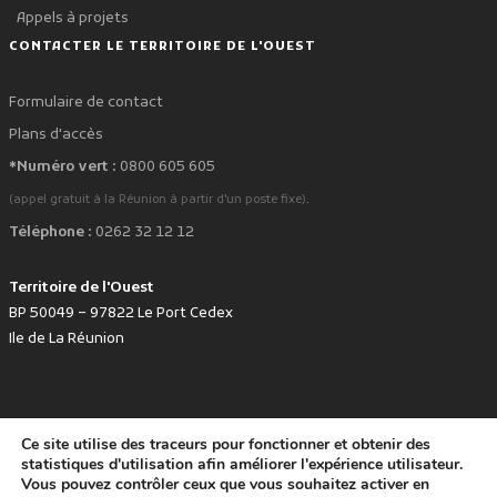
Appels à projets
CONTACTER LE TERRITOIRE DE L'OUEST
Formulaire de contact
Plans d'accès
*Numéro vert :
0800 605 605
.
(appel gratuit à la Réunion à partir d'un poste fixe)
Téléphone :
0262 32 12 12
Territoire de l'Ouest
BP 50049 – 97822 Le Port Cedex
Ile de La Réunion
Ce site utilise des traceurs pour fonctionner et obtenir des
favorite
Développé avec
par le Territoire de l'Ouest © www.tco.re -
2026
.
statistiques d'utilisation afin améliorer l'expérience utilisateur.
Politique de protection des données personnelles
Mentions légales
Vous pouvez contrôler ceux que vous souhaitez activer en