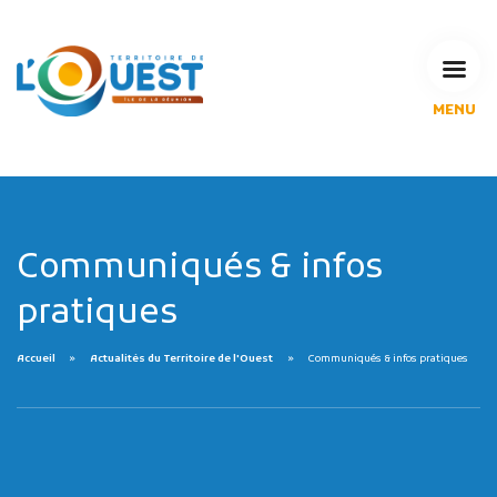
MENU
L'Agglomération
Compétences & projets
Espace Habitant
Espace Pro
Espace Pédagogique
Communiqués & infos
RECHERCHE
pratiques
Accueil
Actualités du Territoire de l'Ouest
Communiqués & infos pratiques
CALENDRIERS DE COLLECTE
MES DÉMARCHES